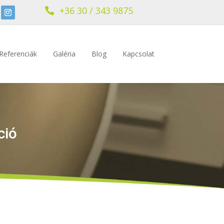
+36 30 / 343 9875

Referenciák
Galéria
Blog
Kapcsolat
ció