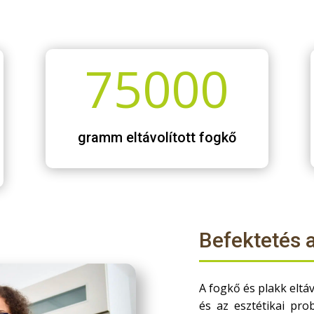
75000
gramm eltávolított fogkő
Befektetés 
A fogkő és plakk eltá
és az esztétikai pr