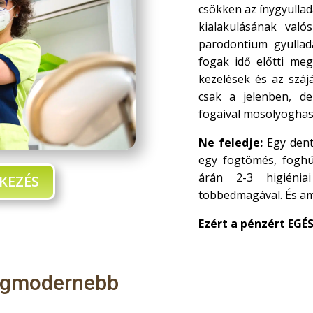
csökken az ínygyulla
kialakulásának val
parodontium gyullad
fogak idő előtti meg
kezelések és az száj
csak a jelenben, de
fogaival mosolyoghas
Ne feledje:
Egy dent
egy fogtömés, foghú
árán 2-3 higiénia
KEZÉS
többedmagával. És am
Ezért a pénzért EGÉ
 legmodernebb