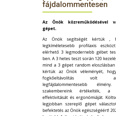
fájdalommentesen
Az Önök közreműködésével vál
gépet.
Az Önök segítségét kértük ,
legkíméletesebb profilaxis eszköz
elérhető 3 legmodernebb gébet tes
ben. A 3 hetes teszt során 120 kezel
mind a 3 gépet random eloszlásban 
kértük az Önök véleményét, hogy
fogkőeltávolítás volt a
legfájdalommentesebb élmén
szakembereink értékelték, a 
effektivitását és ergonómiáját. Köl
legjobban szereplő gépet választo
befektetés az Önök egészségéért! 2