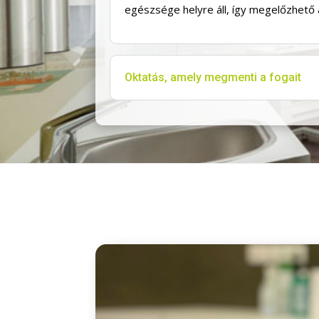
egészsége helyre áll, így megelőzhető 
Oktatás, amely megmenti a fogait