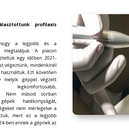
asztottunk profilaxis
 hogy a legjobb és a
t megtaláljuk. A piacon
zteltük egy időben 2021-
ést végeztünk, mindenkinél
használtuk. Ezt követően
 melyik géppel végzett
 legkomfortosabb,
y. Nem másod sorban
gépek hatékonyságát,
tségeket nem mérlegelve a
ttuk, mert ez a legjobb
024-ben ennek a gépnek az