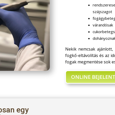
rendszeresen
szájszagot
fogágybete
várandósak
cukorbetegs
dohányoznak,
Nekik nemcsak ajánlott,
fogkő-eltávolítás és az i
fogak megmentése sok es
ONLINE BEJELEN
tosan egy