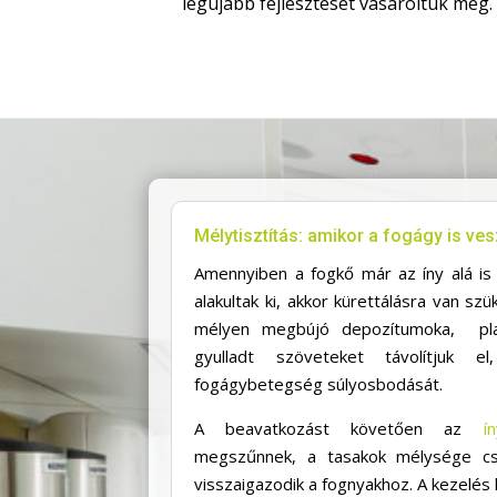
legújabb fejlesztését vásároltuk meg.
Mélytisztítás: amikor a fogágy is ve
Amennyiben a fogkő már az íny alá is 
alakultak ki, akkor kürettálásra van szü
mélyen megbújó depozítumoka, pla
gyulladt szöveteket távolítjuk e
fogágybetegség súlyosbodását.
A beavatkozást követően az
í
megszűnnek, a tasakok mélysége cs
visszaigazodik a fognyakhoz. A kezelés