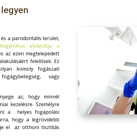
 legyen
 és a parodontális terület,
lhigiénikus eltávolítja
a
és az ezen megtelepedett
lakulásáért felelősek. Ez
olyan komoly fogászati
fogágybetegség, vagy
nyege az, hogy minnél
niai kezelésre. Személyre
tani a helyes fogápolási
arra, hogy a legrövidebb
e el az otthoni tisztítás