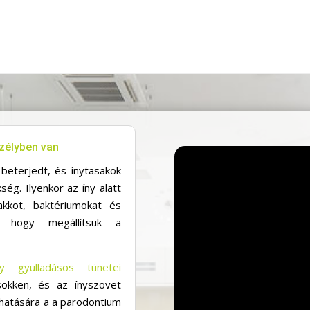
szélyben van
beterjedt, és ínytasakok
kség. Ilyenkor az íny alatt
kkot, baktériumokat és
l, hogy megállítsuk a
ny gyulladásos tünetei
ökken, és az ínyszövet
 hatására a a parodontium