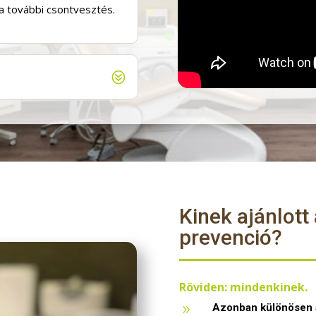
a további csontvesztés.
Kinek ajánlott 
prevenció?
Röviden: mindenkinek.
Azonban különösen a
9