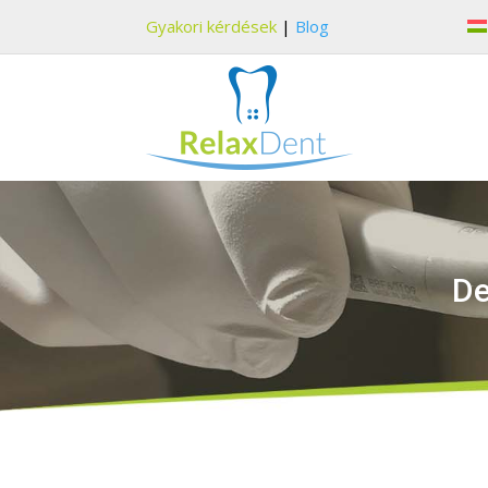
Gyakori kérdések
|
Blog
De