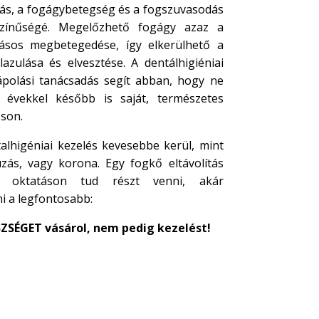
dás, a fogágybetegség és a fogszuvasodás
ószínűségé. Megelőzhető fogágy azaz a
ásos megbetegedése, így elkerülhető a
lazulása és elvesztése. A dentálhigiéniai
ápolási tanácsadás segít abban, hogy ne
 évekkel később is saját, természetes
son.
alhigéniai kezelés kevesebbe kerül, mint
zás, vagy korona. Egy fogkő eltávolítás
i oktatáson tud részt venni, akár
i a legfontosabb:
SZSÉGET vásárol, nem pedig kezelést!