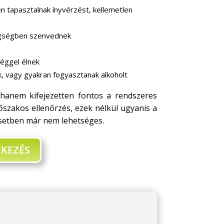
 tapasztalnak ínyvérzést, kellemetlen
gségben szenvednek
éggel élnek
 vagy gyakran fogyasztanak alkoholt
 hanem kifejezetten fontos a rendszeres
dőszakos ellenőrzés, ezek nélkül ugyanis a
etben már nem lehetséges.
TKEZÉS