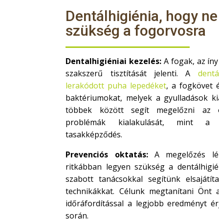
Dentálhigiénia, hogy ne
szükség a fogorvosra
Dentalhigiéniai kezelés:
A fogak, az íny
szakszerű tisztítását jelenti. A
dentá
lerakódott puha lepedéket
, a fogkövet 
baktériumokat, melyek a gyulladások kia
többek között segít megelőzni az 
problémák kialakulását, mint a 
tasakképződés.
Prevenciós oktatás:
A megelőzés lé
ritkábban legyen szükség a dentálhigié
szabott tanácsokkal segítünk elsajátí
technikákkat. Célunk megtanítani Önt 
időráfordítással a legjobb eredményt érj
során.