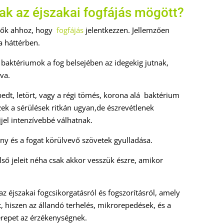
nak az éjszakai fogfájás mögött?
dők ahhoz, hogy
fogfájás
jelentkezzen. Jellemzően
a háttérben.
 baktériumok a fog belsejében az idegekig jutnak,
va.
edt, letört, vagy a régi tömés, korona alá baktérium
zek a sérülések ritkán ugyan,de észrevétlenek
jel intenzívebbé válhatnak.
íny és a fogat körülvevő szövetek gyulladása.
lső jeleit néha csak akkor vesszük észre, amikor
az éjszakai fogcsikorgatásról és fogszorításról, amely
t, hiszen az állandó terhelés, mikrorepedések, és a
repet az érzékenységnek.