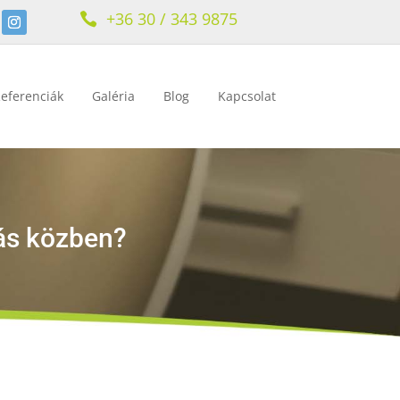
+36 30 / 343 9875

eferenciák
Galéria
Blog
Kapcsolat
vás közben?