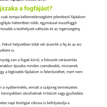
jszaka a fogfájást?
 csak tompa kellemetlenségként jelentkező fájdalom
fogfájás hátterében több, egymással összefüggő
tosabb a testhelyzet-változás és az ingerszegény
 Fekvő helyzetben több vér áramlik a fej és az arc
yékére is.
ység van a fogak körül, a fokozott véráramlás
gyanakkor éjszaka minden csendesebb, nincsenek
gy a legkisebb fájdalom is felerősödhet, mert nem
 a nyáltermelés, emiatt a szájüreg természetes
 könnyebben okozhatnak irritációt vagy gyulladást.
tes napi biológiai ciklusa is befolyásolja a