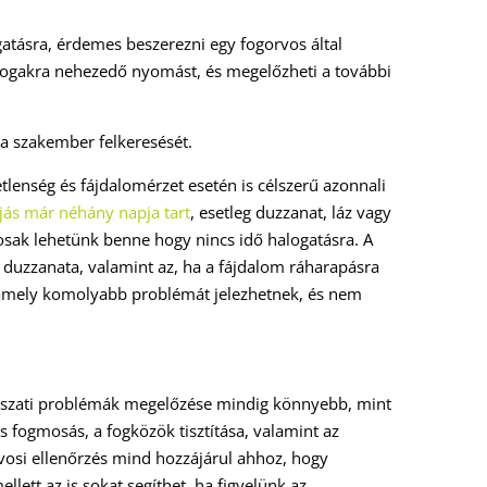
atásra, érdemes beszerezni egy fogorvos által
 fogakra nehezedő nyomást, és megelőzheti a további
a szakember felkeresését.
lenség és fájdalomérzet esetén is célszerű azonnali
jás már néhány napja tart
, esetleg duzzanat, láz vagy
tosak lehetünk benne hogy nincs idő halogatásra. A
cs duzzanata, valamint az, ha a fájdalom ráharapásra
 amely komolyabb problémát jelezhetnek, és nem
gászati problémák megelőzése mindig könnyebb, mint
os fogmosás, a fogközök tisztítása, valamint az
vosi ellenőrzés mind hozzájárul ahhoz, hogy
ellett az is sokat segíthet, ha figyelünk az