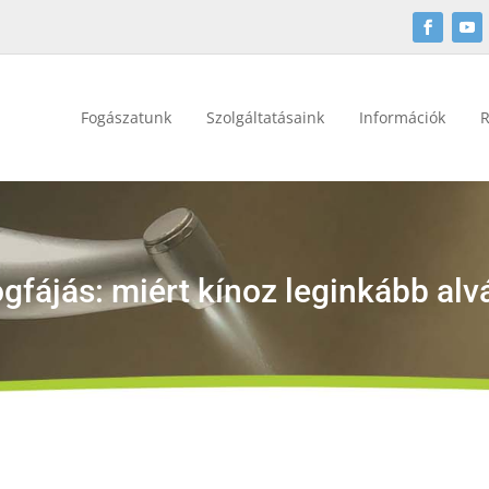
Fogászatunk
Szolgáltatásaink
Információk
R
ogfájás: miért kínoz leginkább al