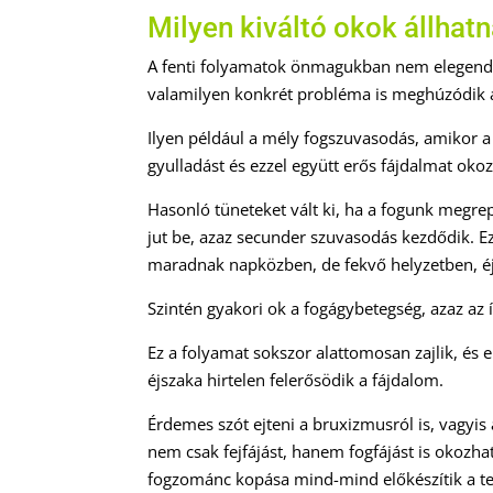
Milyen kiváltó okok állhat
A fenti folyamatok önmagukban nem elegen
valamilyen konkrét probléma is meghúzódik 
Ilyen például a mély fogszuvasodás, amikor a
gyulladást és ezzel együtt erős fájdalmat okoz
Hasonló tüneteket vált ki, ha a fogunk megrep
jut be, azaz secunder szuvasodás kezdődik. E
maradnak napközben, de fekvő helyzetben, éj
Szintén gyakori ok a fogágybetegség, azaz az 
Ez a folyamat sokszor alattomosan zajlik, és e
éjszaka hirtelen felerősödik a fájdalom.
Érdemes szót ejteni a bruxizmusról is, vagyis 
nem csak fejfájást, hanem fogfájást is okozha
fogzománc kopása mind-mind előkészítik a te