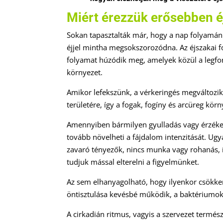
Miért érezzük erősebben é
Sokan tapasztalták már, hogy a nap folyamán
éjjel mintha megsokszorozódna. Az éjszakai 
folyamat húzódik meg, amelyek közül a legfon
környezet.
Amikor lefekszünk, a vérkeringés megváltozik.
területére, így a fogak, fogíny és arcüreg körn
Amennyiben bármilyen gyulladás vagy érzéken
tovább növelheti a fájdalom intenzitását. U
zavaró tényezők, nincs munka vagy rohanás, í
tudjuk mással elterelni a figyelmünket.
Az sem elhanyagolható, hogy ilyenkor csökken
öntisztulása kevésbé működik, a baktériumok
A cirkadián ritmus, vagyis a szervezet természe