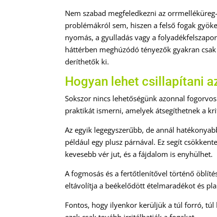
Nem szabad megfeledkezni az orrmelléküreg-gy
problémákról sem, hiszen a felső fogak gyöke
nyomás, a gyulladás vagy a folyadékfelszaporod
háttérben meghúzódó tényezők gyakran csak fo
deríthetők ki.
Hogyan lehet csillapítani a
Sokszor nincs lehetőségünk azonnal fogorvo
praktikát ismerni, amelyek átsegíthetnek a kri
Az egyik legegyszerűbb, de annál hatékonyab
például egy plusz párnával. Ez segít csökkenten
kevesebb vér jut, és a fájdalom is enyhülhet.
A fogmosás és a fertőtlenítővel történő öblít
eltávolítja a beékelődött ételmaradékot és pla
Fontos, hogy ilyenkor kerüljük a túl forró, túl 
ezek csak tovább irritálhatják a fogakat.