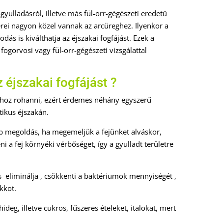
ulladásról, illetve más fül-orr-gégészeti eredetű
rei nagyon közel vannak az arcüreghez. Ilyenkor a
ás is kiválthatja az éjszakai fogfájást. Ezek a
gorvosi vagy fül-orr-gégészeti vizsgálattal
z éjszakai fogfájást ?
shoz rohanni, ezért érdemes néhány egyszerű
tikus éjszakán.
b megoldás, ha megemeljük a fejünket alváskor,
i a fej környéki vérbőséget, így a gyulladt területre
és eliminálja , csökkenti a baktériumok mennyiségét ,
kkot.
hideg, illetve cukros, fűszeres ételeket, italokat, mert