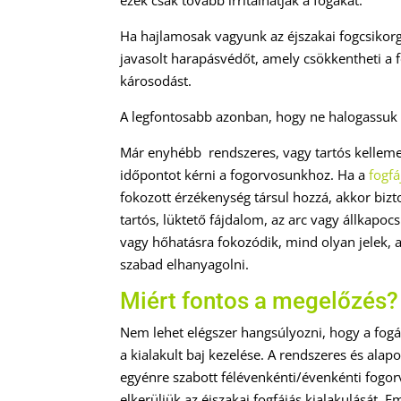
Ha hajlamosak vagyunk az éjszakai fogcsikorg
javasolt harapásvédőt, amely csökkentheti a
károsodást.
A legfontosabb azonban, hogy ne halogassuk 
Már enyhébb rendszeres, vagy tartós kellemet
időpontot kérni a fogorvosunkhoz. Ha a
fogfá
fokozott érzékenység társul hozzá, akkor biz
tartós, lüktető fájdalom, az arc vagy állkapo
vagy hőhatásra fokozódik, mind olyan jelek,
szabad elhanyagolni.
Miért fontos a megelőzés?
Nem lehet elégszer hangsúlyozni, hogy a fo
a kialakult baj kezelése. A rendszeres és alap
egyénre szabott félévenkénti/évenkénti fogor
elkerüljük az éjszakai fogfájás kialakulását. Em