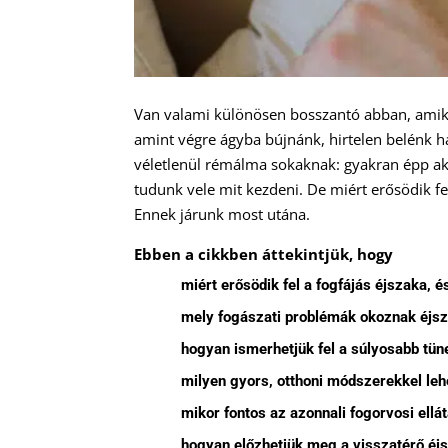
Van valami különösen bosszantó abban, amik
amint végre ágyba bújnánk, hirtelen belénk has
véletlenül rémálma sokaknak: gyakran épp akk
tudunk vele mit kezdeni. De miért erősödik fel
Ennek járunk most utána.
Ebben a cikkben áttekintjük, hogy
miért erősödik fel a fogfájás éjszaka, 
mely fogászati problémák okoznak éjsza
hogyan ismerhetjük fel a súlyosabb tün
milyen gyors, otthoni módszerekkel lehe
mikor fontos az azonnali fogorvosi ellá
hogyan előzhetjük meg a visszatérő éjs