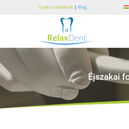
Gyakori kérdések
|
Blog
Éjszakai f