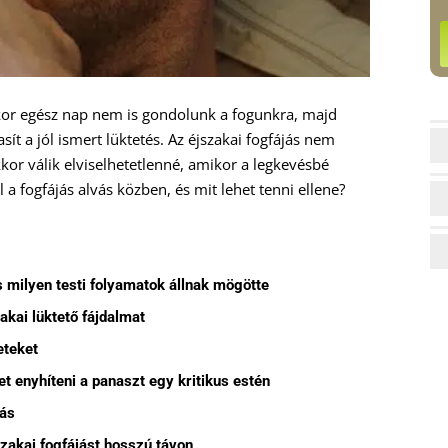
or egész nap nem is gondolunk a fogunkra, majd
ít a jól ismert lüktetés. Az éjszakai fogfájás nem
or válik elviselhetetlenné, amikor a legkevésbé
 a fogfájás alvás közben, és mit lehet tenni ellene?
és milyen testi folyamatok állnak mögötte
kai lüktető fájdalmat
eteket
t enyhíteni a panaszt egy kritikus estén
tás
zakai fogfájást hosszú távon