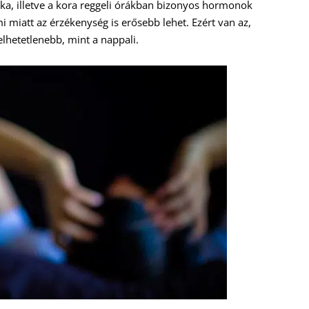
aka, illetve a kora reggeli órákban bizonyos hormonok
i miatt az érzékenység is erősebb lehet. Ezért van az,
elhetetlenebb, mint a nappali.