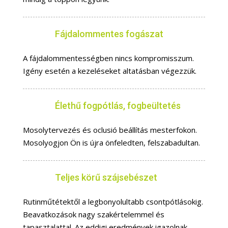
Fájdalommentes fogászat
A fájdalommentességben nincs kompromisszum.
Igény esetén a kezeléseket altatásban végezzük.
Élethű fogpótlás, fogbeültetés
Mosolytervezés és oclusió beállítás mesterfokon.
Mosolyogjon Ön is újra önfeledten, felszabadultan.
Teljes körű szájsebészet
Rutinműtétektől a legbonyolultabb csontpótlásokig.
Beavatkozások nagy szakértelemmel és
tapasztalattal. Az eddigi eredmények igazolnak