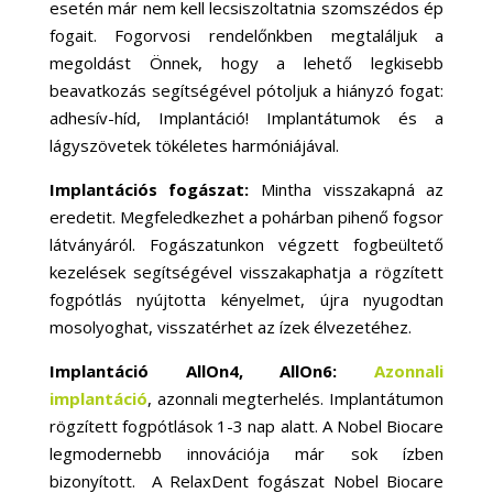
esetén már nem kell lecsiszoltatnia szomszédos ép
fogait. Fogorvosi rendelőnkben megtaláljuk a
megoldást Önnek, hogy a lehető legkisebb
beavatkozás segítségével pótoljuk a hiányzó fogat:
adhesív-híd, Implantáció! Implantátumok és a
lágyszövetek tökéletes harmóniájával.
Implantációs fogászat:
Mintha visszakapná az
eredetit. Megfeledkezhet a pohárban pihenő fogsor
látványáról. Fogászatunkon végzett fogbeültető
kezelések segítségével visszakaphatja a rögzített
fogpótlás nyújtotta kényelmet, újra nyugodtan
mosolyoghat, visszatérhet az ízek élvezetéhez.
Implantáció AllOn4, AllOn6:
Azonnali
implantáció
, azonnali megterhelés. Implantátumon
rögzített fogpótlások 1-3 nap alatt. A Nobel Biocare
legmodernebb innovációja már sok ízben
bizonyított. A RelaxDent fogászat Nobel Biocare