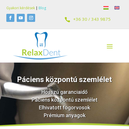
Gyakori kérdések
|
Blog
+36 30 / 343 9875

Páciens központú szemlélet
Hosszú garanciaidő
Páciens központú szemlélet
Elhivatott fogorvosok
Prémium anyagok