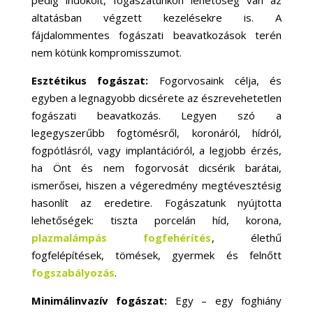
pedig indokolt, fogászatunkon lehetőség van az
altatásban végzett kezelésekre is. A
fájdalommentes fogászati beavatkozások terén
nem kötünk kompromisszumot.
Esztétikus fogászat:
Fogorvosaink célja, és
egyben a legnagyobb dicsérete az észrevehetetlen
fogászati beavatkozás. Legyen szó a
legegyszerűbb fogtömésről, koronáról, hídról,
fogpótlásról, vagy implantációról, a legjobb érzés,
ha Önt és nem fogorvosát dicsérik barátai,
ismerősei, hiszen a végeredmény megtévesztésig
hasonlít az eredetire. Fogászatunk nyújtotta
lehetőségek: tiszta porcelán híd, korona,
plazmalámpás fogfehérítés
, élethű
fogfelépítések, tömések, gyermek és felnőtt
fogszabályozás
.
Minimálinvazív fogászat:
Egy – egy foghiány