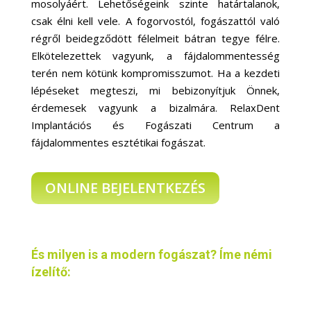
mosolyáért. Lehetőségeink szinte határtalanok,
csak élni kell vele. A fogorvostól, fogászattól való
régről beidegződött félelmeit bátran tegye félre.
Elkötelezettek vagyunk, a fájdalommentesség
terén nem kötünk kompromisszumot. Ha a kezdeti
lépéseket megteszi, mi bebizonyítjuk Önnek,
érdemesek vagyunk a bizalmára. RelaxDent
Implantációs és Fogászati Centrum a
fájdalommentes esztétikai fogászat.
ONLINE BEJELENTKEZÉS
És milyen is a modern fogászat? Íme némi
ízelítő: