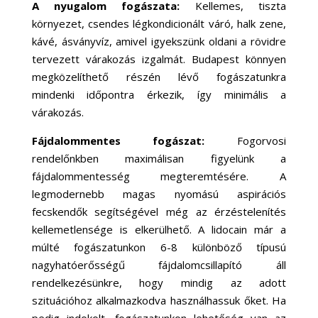
A nyugalom fogászata:
Kellemes, tiszta
környezet, csendes légkondicionált váró, halk zene,
kávé, ásványvíz, amivel igyekszünk oldani a rövidre
tervezett várakozás izgalmát. Budapest könnyen
megközelíthető részén lévő fogászatunkra
mindenki időpontra érkezik, így minimális a
várakozás.
Fájdalommentes fogászat:
Fogorvosi
rendelőnkben maximálisan figyelünk a
fájdalommentesség megteremtésére. A
legmodernebb magas nyomású aspirációs
fecskendők segítségével még az érzéstelenítés
kellemetlensége is elkerülhető. A lidocain már a
múlté fogászatunkon 6-8 különböző típusú
nagyhatóerősségű fájdalomcsillapító áll
rendelkezésünkre, hogy mindig az adott
szituációhoz alkalmazkodva használhassuk őket. Ha