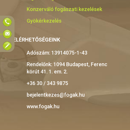
Konzerváló fogászati kezelések
Gyökérkezelés
hu
ELÉRHETŐSÉGEINK
Adószám: 13914075-1-43
Rendelőnk: 1094 Budapest, Ferenc
körút 41. 1. em. 2.
+36 30 / 343 9875
bejelentkezes@fogak.hu
www.fogak.hu