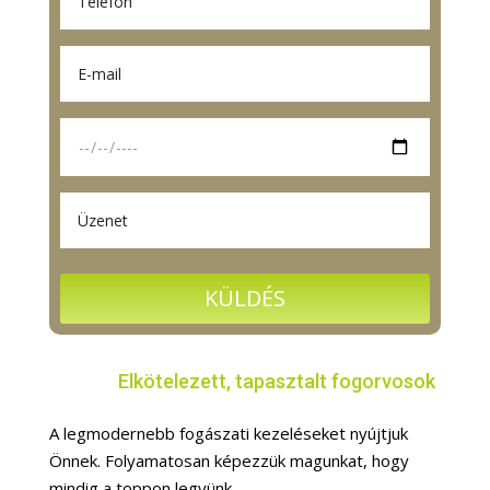
Elkötelezett, tapasztalt fogorvosok
A legmodernebb fogászati kezeléseket nyújtjuk
Önnek. Folyamatosan képezzük magunkat, hogy
mindig a toppon legyünk.