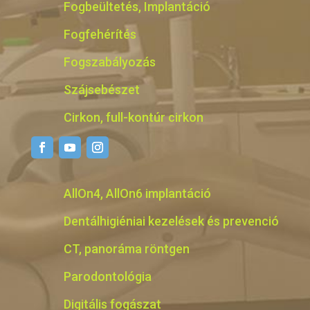
Fogbeültetés, Implantáció
Fogfehérítés
Fogszabályozás
Szájsebészet
Cirkon, full-kontúr cirkon
AllOn4, AllOn6 implantáció
Dentálhigiéniai kezelések és prevenció
CT, panoráma röntgen
Parodontológia
Digitális fogászat