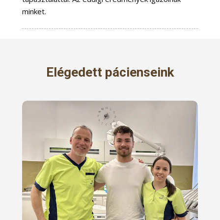
minket.
Elégedett pácienseink