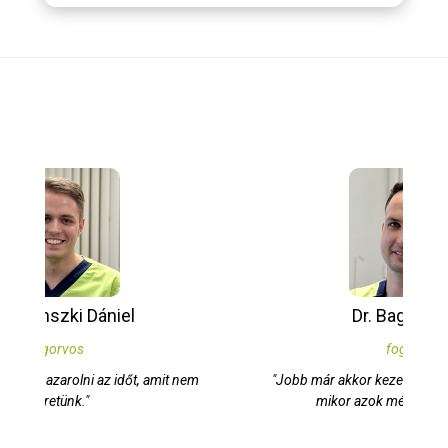
Dr. Bagó András
fogorvos
"Jobb már akkor kezelni a komoly problémákat,
mikor azok még nem komolyak."