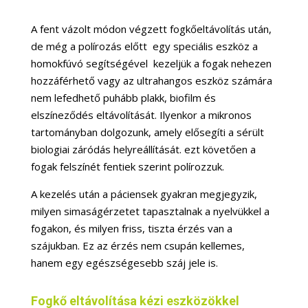
A fent vázolt módon végzett fogkőeltávolítás után,
de még a polírozás előtt egy speciális eszköz a
homokfúvó segítségével kezeljük a fogak nehezen
hozzáférhető vagy az ultrahangos eszköz számára
nem lefedhető puhább plakk, biofilm és
elszíneződés eltávolítását. Ilyenkor a mikronos
tartományban dolgozunk, amely elősegíti a sérült
biologiai záródás helyreállítását. ezt követően a
fogak felszínét fentiek szerint polírozzuk.
A kezelés után a páciensek gyakran megjegyzik,
milyen simaságérzetet tapasztalnak a nyelvükkel a
fogakon, és milyen friss, tiszta érzés van a
szájukban. Ez az érzés nem csupán kellemes,
hanem egy egészségesebb száj jele is.
Fogkő eltávolítása kézi eszközökkel