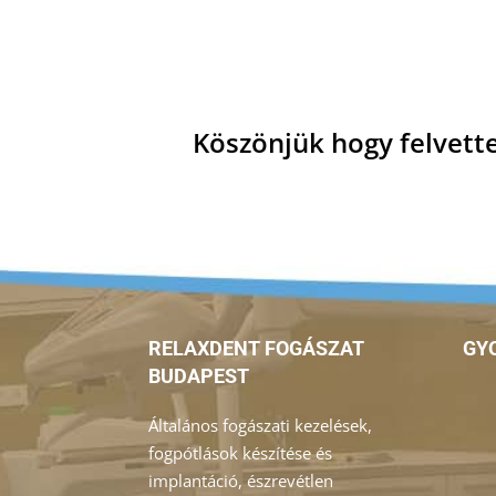
Köszönjük hogy felvette
RELAXDENT FOGÁSZAT
GY
BUDAPEST
Általános fogászati kezelések,
fogpótlások készítése és
implantáció, észrevétlen