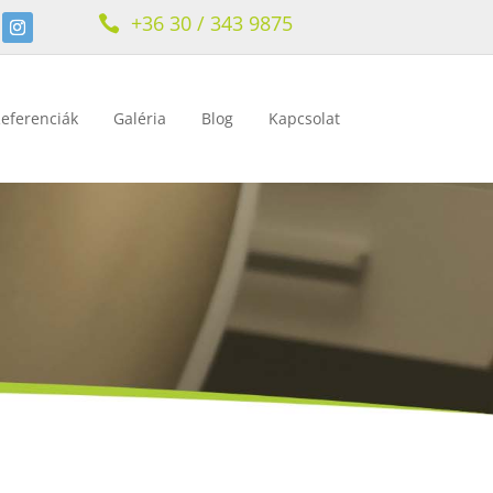
+36 30 / 343 9875

eferenciák
Galéria
Blog
Kapcsolat