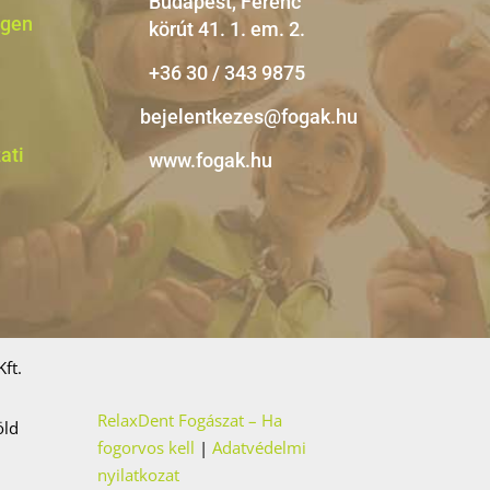
Budapest, Ferenc
tgen
körút 41. 1. em. 2.
+36 30 / 343 9875
bejelentkezes@fogak.hu
ati
www.fogak.hu
ft.
RelaxDent Fogászat – Ha
öld
fogorvos kell
|
Adatvédelmi
nyilatkozat