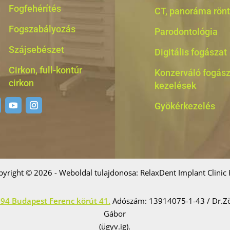
Fogfehérítés
CT, panoráma rön
Fogszabályozás
Parodontológia
Szájsebészet
Digitális fogászat
Cirkon, full-kontúr
Konzerváló fogász
cirkon
kezelések
Gyökérkezelés
pyright © 2026 - Weboldal tulajdonosa: RelaxDent Implant Clinic K
94 Budapest Ferenc körút 41.
Adószám: 13914075-1-43 / Dr.Z
Gábor
(ügyv.ig).