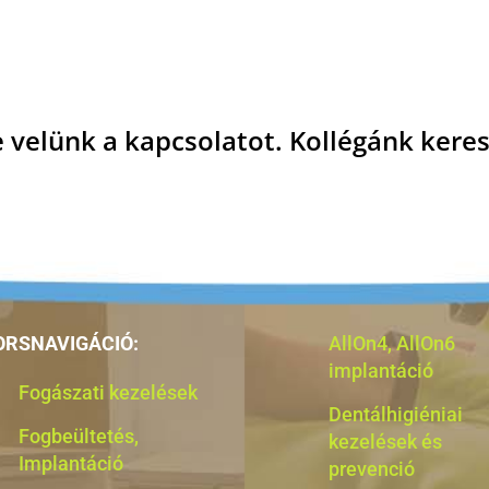
 velünk a kapcsolatot. Kollégánk keres
ORSNAVIGÁCIÓ:
AllOn4, AllOn6
implantáció
Fogászati kezelések
Dentálhigiéniai
Fogbeültetés,
kezelések és
Implantáció
prevenció