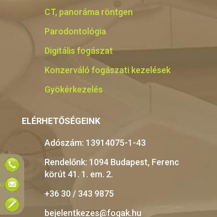
CT, panoráma röntgen
Parodontológia
Digitális fogászat
Konzerváló fogászati kezelések
Gyökérkezelés
ELÉRHETŐSÉGEINK
Adószám: 13914075-1-43
Rendelőnk: 1094 Budapest, Ferenc
körút 41. 1. em. 2.
hu
+36 30 / 343 9875
bejelentkezes@fogak.hu