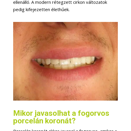
ellenálló. A modern rétegzett cirkon változatok
pedig kifejezetten élethűek.
Mikor javasolhat a fogorvos
porcelán koronát?
Porcelán koronát akkor javasol a fogorvos, amikor a