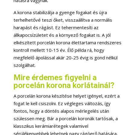
hatásra vágynak.
A korona stabilizálja a gyenge fogakat és újra
terhelhetővé teszi őket, visszaállítva a normális
harapást és rágást. Ez tehermentesíti az
állkapocsízületet és a környező fogakat is. A jól
elkészített porcelán korona élettartama rendszeres
kontroll mellett 10-15 év. Élő példa rá, hogy
megfelelő ápolással akár 20-25 évig is gond nélkül
szolgálhat.
Mire érdemes figyelni a
porcelán korona korlátainál?
A porcelán korona készítése helyet igényel, ezért a
fogat le kell csiszolni. Ez végleges változás, így
fontos, hogy a döntés alapos mérlegelés után
szülessen meg. Bár a porcelán koronák tartósak, a
klasszikus kerámiarétegek valamivel
sérülékenyebbek lehetnek nagy rágóerő hatására,