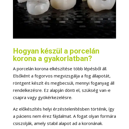
Hogyan készül a porcelán
korona a gyakorlatban?
A porcelán korona elkészítése több lépésből áll.
Elsőként a fogorvos megvizsgálja a fog állapotát,
röntgent készít és megbecsüli, mennyi foganyag áll
rendelkezésre. Ez alapján dönti el, szükség van-e
csapra vagy gyökérkezelésre.
Az előkészítés helyi érzéstelenítésben történik, így
a páciens nem érez fájdalmat. A fogat olyan formára
csiszolják, amely stabil alapot ad a koronának.