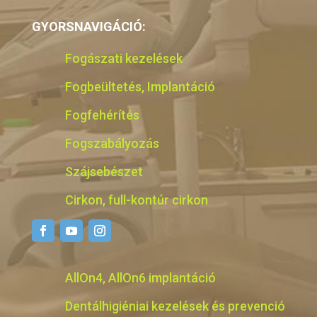
GYORSNAVIGÁCIÓ:
Fogászati kezelések
Fogbeültetés, Implantáció
Fogfehérítés
Fogszabályozás
Szájsebészet
Cirkon, full-kontúr cirkon
AllOn4, AllOn6 implantáció
Dentálhigiéniai kezelések és prevenció