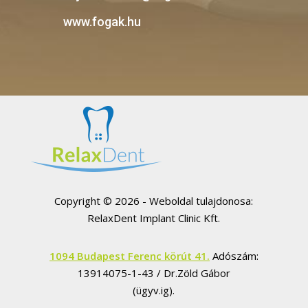
www.fogak.hu
Copyright © 2026 - Weboldal tulajdonosa:
RelaxDent Implant Clinic Kft.
1094 Budapest Ferenc körút 41.
Adószám:
13914075-1-43 / Dr.Zöld Gábor
(ügyv.ig).