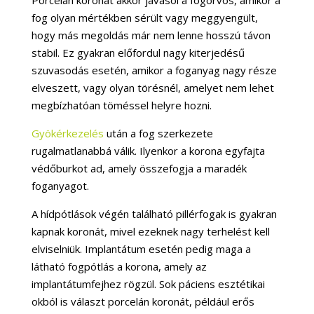
fog olyan mértékben sérült vagy meggyengült,
hogy más megoldás már nem lenne hosszú távon
stabil. Ez gyakran előfordul nagy kiterjedésű
szuvasodás esetén, amikor a foganyag nagy része
elveszett, vagy olyan törésnél, amelyet nem lehet
megbízhatóan töméssel helyre hozni.
Gyökérkezelés
után a fog szerkezete
rugalmatlanabbá válik. Ilyenkor a korona egyfajta
védőburkot ad, amely összefogja a maradék
foganyagot.
A hídpótlások végén található pillérfogak is gyakran
kapnak koronát, mivel ezeknek nagy terhelést kell
elviselniük. Implantátum esetén pedig maga a
látható fogpótlás a korona, amely az
implantátumfejhez rögzül. Sok páciens esztétikai
okból is választ porcelán koronát, például erős