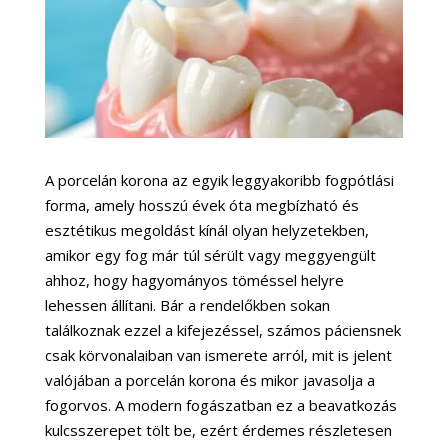
A porcelán korona az egyik leggyakoribb fogpótlási
forma, amely hosszú évek óta megbízható és
esztétikus megoldást kínál olyan helyzetekben,
amikor egy fog már túl sérült vagy meggyengült
ahhoz, hogy hagyományos töméssel helyre
lehessen állítani. Bár a rendelőkben sokan
találkoznak ezzel a kifejezéssel, számos páciensnek
csak körvonalaiban van ismerete arról, mit is jelent
valójában a porcelán korona és mikor javasolja a
fogorvos. A modern fogászatban ez a beavatkozás
kulcsszerepet tölt be, ezért érdemes részletesen