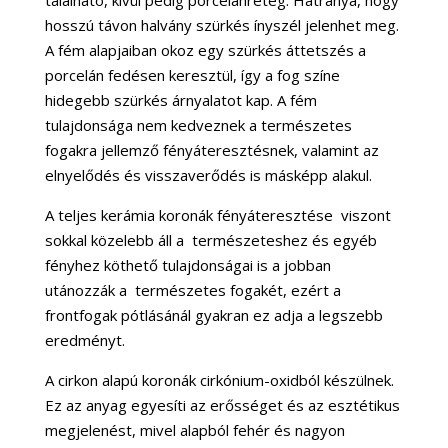
hosszú távon halvány szürkés ínyszél jelenhet meg.
A fém alapjaiban okoz egy szürkés áttetszés a
porcelán fedésen keresztül, így a fog színe
hidegebb szürkés árnyalatot kap. A fém
tulajdonsága nem kedveznek a természetes
fogakra jellemző fényáteresztésnek, valamint az
elnyelődés és visszaverődés is másképp alakul.
A teljes kerámia koronák fényáteresztése viszont
sokkal közelebb áll a természeteshez és egyéb
fényhez köthető tulajdonságai is a jobban
utánozzák a természetes fogakét, ezért a
frontfogak pótlásánál gyakran ez adja a legszebb
eredményt.
A cirkon alapú koronák cirkónium-oxidból készülnek.
Ez az anyag egyesíti az erősséget és az esztétikus
megjelenést, mivel alapból fehér és nagyon