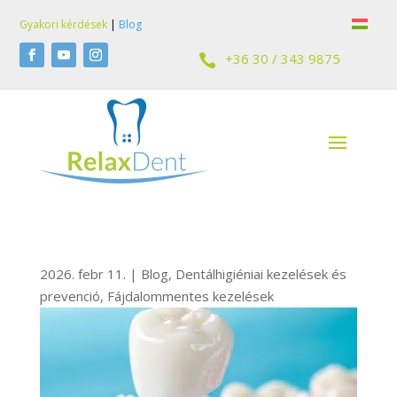
Gyakori kérdések
|
Blog
+36 30 / 343 9875

2026. febr 11.
|
Blog
,
Dentálhigiéniai kezelések és
prevenció
,
Fájdalommentes kezelések