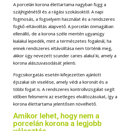
A porcelán korona élettartama nagyban függ a
szájhigiénétől és a rágási szokásoktól. A napi
fogmosás, a fogselyem használat és a rendszeres
fogkő-eltávolítás alapvető. A porcelán önmagában
ellenálló, de a korona széle mentén ugyanúgy
kialakul lepedék, mint a természetes fogaknál, ha
ennek rendszeres eltávolítása nem történik meg,
akkor úgy nevezett scunder caries alakul ki, amely a
korona alászuvasodását jelenti.
Fogcsikorgatás esetén kifejezetten ajánlott
éjszakai sín viselése, amely védi a koronát és a
többi fogat is. A rendszeres kontrollvizsgálat segít
időben felismerni az esetleges elváltozásokat, így a
korona élettartama jelentősen növelhető.
Amikor lehet, hogy nem a
porcelán korona a legjobb
választás