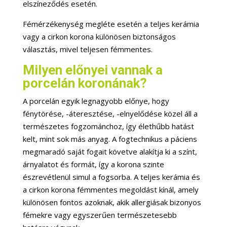
elszíneződés esetén.
Fémérzékenység megléte esetén a teljes kerámia
vagy a cirkon korona különösen biztonságos
választás, mivel teljesen fémmentes.
Milyen előnyei vannak a
porcelán koronának?
A porcelán egyik legnagyobb előnye, hogy
fénytörése, -áteresztése, -elnyelődése közel áll a
természetes fogzománchoz, így élethűbb hatást
kelt, mint sok más anyag. A fogtechnikus a páciens
megmaradó saját fogait követve alakítja ki a színt,
árnyalatot és formát, így a korona szinte
észrevétlenül simul a fogsorba. A teljes kerámia és
a cirkon korona fémmentes megoldást kínál, amely
különösen fontos azoknak, akik allergiásak bizonyos
fémekre vagy egyszerűen természetesebb