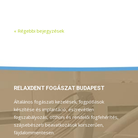
fogpótlási megoldás, de ez a tartósság nem
automatikus. Az implantátum...
« Régebbi bejegyzések
RELAXDENT FOGÁSZAT BUDAPEST
Általános fogászati kezelések, fogpótlások
készítése és implantáció, észrevétlen
fogszabályozás, otthoni és rendelői fogfehérítés,
szájsebészeti beavatkozások korszerűen,
fájdalommentesen.