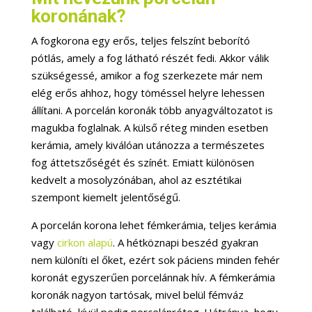
koronának?
A fogkorona egy erős, teljes felszínt beborító
pótlás, amely a fog látható részét fedi. Akkor válik
szükségessé, amikor a fog szerkezete már nem
elég erős ahhoz, hogy töméssel helyre lehessen
állítani. A porcelán koronák több anyagváltozatot is
magukba foglalnak. A külső réteg minden esetben
kerámia, amely kiválóan utánozza a természetes
fog áttetszőségét és színét. Emiatt különösen
kedvelt a mosolyzónában, ahol az esztétikai
szempont kiemelt jelentőségű.
A porcelán korona lehet fémkerámia, teljes kerámia
vagy
cirkon alapú
. A hétköznapi beszéd gyakran
nem különíti el őket, ezért sok páciens minden fehér
koronát egyszerűen porcelánnak hív. A fémkerámia
koronák nagyon tartósak, mivel belül fémváz
található, kívül pedig porcelánréteg. Hátránya, hogy