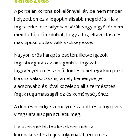
A porcelán korona sok előnnyel jár, de nem minden
helyzetben ez a legoptimálisabb megoldás. Ha a
fog szerkezete súlyosan sérült vagy a gyökér nem
menthető, előfordulhat, hogy a fog eltávolítása és
más típusú pótlás válik szükségessé.
Nagyon erős harapás esetén, illetve igazolt
fogcsikorgatás az antagonista fogazat
függvényében ésszerű döntés lehet egy kompozit
korona választása is, amely keménysége
alacsonyabb és jóval közelebb áll a természtes
fogak rugalmasságához és keménységéhez.
A döntés mindig személyre szabott és a fogorvos
vizsgálata alapján születik meg.
Ha szeretné biztos kezekben tudni a
koronakészítés teljes folyamatát, érdemes