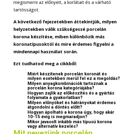
megismerni az előnyeit, a korlátait és a várható
tartósságot.
A következő fejezetekben áttekintjük, milyen
helyzetekben válik szükségessé porcelán
korona készítése, miben különbözik más
koronatípusoktól és mire érdemes figyelni a
mindennapi használat során.
Ezt tudhatod meg a cikkből:
Miért készítenek porcelán koronát és
milyen esetekben merül fel ez a megoldás?
Milyen anyagkombinációk tartoznak a
porcelán korona kategóriájába?
Hogyan zajlik az előkészítés és a gyártás
folyamata a gyakorlatban?
Milyen előnyöket és hátrányokat érdemes
átgondolni a döntés előtt?
Hogyan ápolható a korona úgy, hogy akár
10-15 évig is megmaradjon?
Mikor javasolt inkább más típusú korona
vagy alternatív kezelés?
Mit nevezünk porcelán