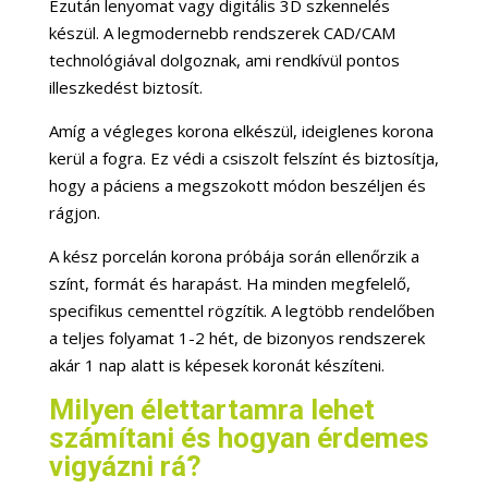
Ezután lenyomat vagy digitális 3D szkennelés
készül. A legmodernebb rendszerek CAD/CAM
technológiával dolgoznak, ami rendkívül pontos
illeszkedést biztosít.
Amíg a végleges korona elkészül, ideiglenes korona
kerül a fogra. Ez védi a csiszolt felszínt és biztosítja,
hogy a páciens a megszokott módon beszéljen és
rágjon.
A kész porcelán korona próbája során ellenőrzik a
színt, formát és harapást. Ha minden megfelelő,
specifikus cementtel rögzítik. A legtöbb rendelőben
a teljes folyamat 1-2 hét, de bizonyos rendszerek
akár 1 nap alatt is képesek koronát készíteni.
Milyen élettartamra lehet
számítani és hogyan érdemes
vigyázni rá?