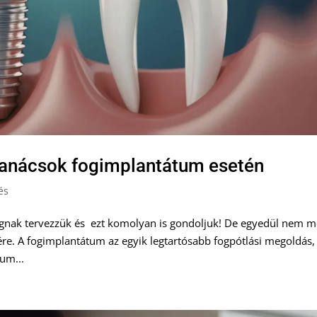
tanácsok fogimplantátum esetén
és
ágnak tervezzük és ezt komolyan is gondoljuk! De egyedül nem m
. A fogimplantátum az egyik legtartósabb fogpótlási megoldás,
um...