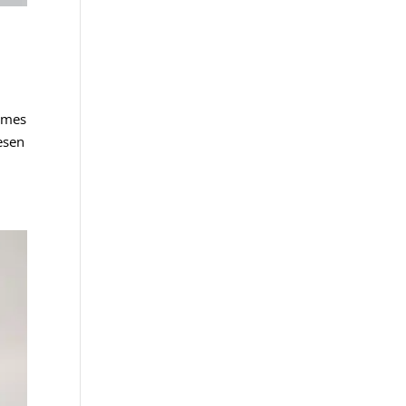
demes
esen