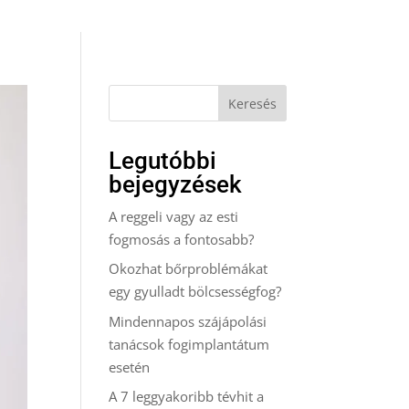
Keresés
Legutóbbi
bejegyzések
A reggeli vagy az esti
fogmosás a fontosabb?
Okozhat bőrproblémákat
egy gyulladt bölcsességfog?
Mindennapos szájápolási
tanácsok fogimplantátum
esetén
A 7 leggyakoribb tévhit a