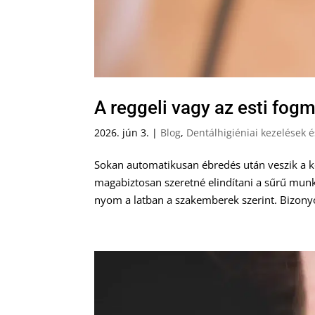
A reggeli vagy az esti fog
2026. jún 3.
|
Blog
,
Dentálhigiéniai kezelések 
Sokan automatikusan ébredés után veszik a ke
magabiztosan szeretné elindítani a sűrű munk
nyom a latban a szakemberek szerint. Bizonyo