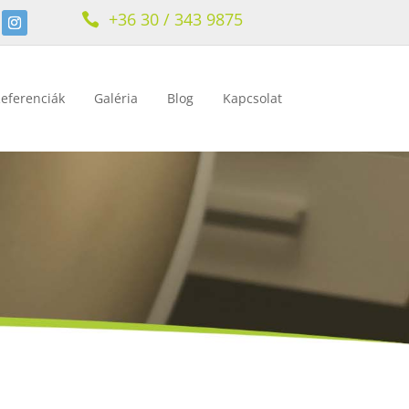
+36 30 / 343 9875

eferenciák
Galéria
Blog
Kapcsolat