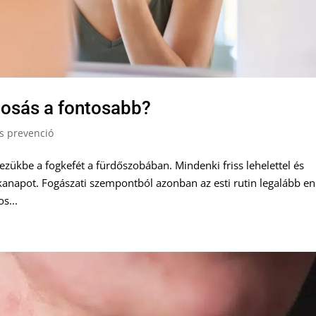
mosás a fontosabb?
és prevenció
zükbe a fogkefét a fürdőszobában. Mindenki friss lehelettel és
anapot. Fogászati szempontból azonban az esti rutin legalább en
s...