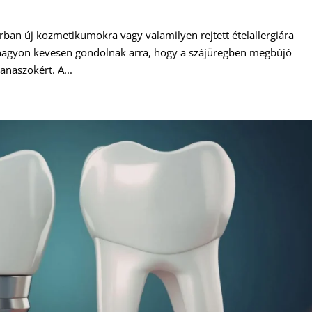
ban új kozmetikumokra vagy valamilyen rejtett ételallergiára
nagyon kevesen gondolnak arra, hogy a szájüregben megbújó
anaszokért. A...