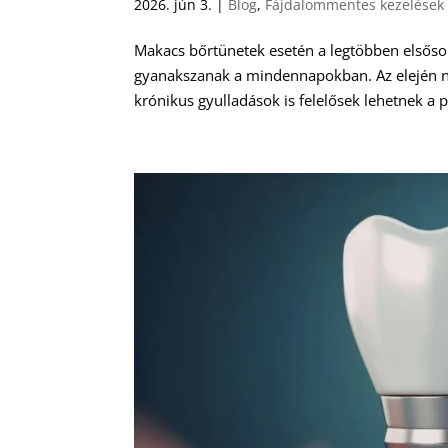
2026. jún 3.
|
Blog
,
Fájdalommentes kezelések
Makacs bőrtünetek esetén a legtöbben elsősor
gyanakszanak a mindennapokban. Az elején 
krónikus gyulladások is felelősek lehetnek a p