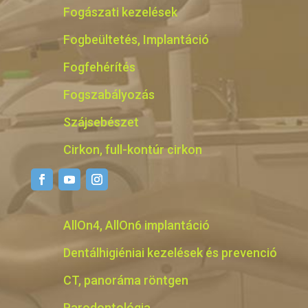
Fogászati kezelések
Fogbeültetés, Implantáció
Fogfehérítés
Fogszabályozás
Szájsebészet
Cirkon, full-kontúr cirkon
AllOn4, AllOn6 implantáció
Dentálhigiéniai kezelések és prevenció
CT, panoráma röntgen
Parodontológia