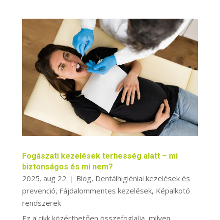
Fogászati kezelések terhesség alatt – mi
biztonságos és mi nem?
2025. aug 22.
|
Blog
,
Dentálhigiéniai kezelések és
prevenció
,
Fájdalommentes kezelések
,
Képalkotó
rendszerek
Ez a cikk közérthetően összefoglalja, milyen