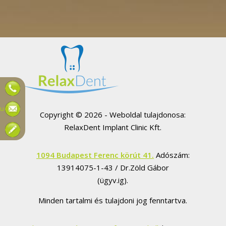
hu
Copyright © 2026 - Weboldal tulajdonosa:
RelaxDent Implant Clinic Kft.
1094 Budapest Ferenc körút 41.
Adószám:
13914075-1-43 / Dr.Zöld Gábor
(ügyv.ig).
Minden tartalmi és tulajdoni jog fenntartva.