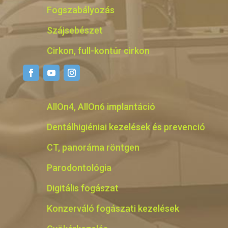
Fogszabályozás
Szájsebészet
Cirkon, full-kontúr cirkon
AllOn4, AllOn6 implantáció
Dentálhigiéniai kezelések és prevenció
CT, panoráma röntgen
Parodontológia
Digitális fogászat
Konzerváló fogászati kezelések