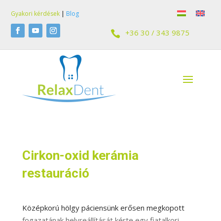
Gyakori kérdések
|
Blog
+36 30 / 343 9875

Cirkon-oxid kerámia
restauráció
Középkorú hölgy páciensünk erősen megkopott
fogazatának helyreállítását kérte egy fiatalkori