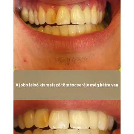
A jobb felső kismetsző töméscseréje még hátra van