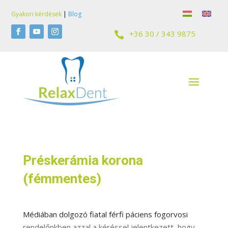
Gyakori kérdések
|
Blog
+36 30 / 343 9875

Préskerámia korona
(fémmentes)
Médiában dolgozó fiatal férfi páciens fogorvosi
rendelőnkben azzal a kéréssel jelentkezett, hogy