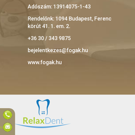
Adószám: 13914075-1-43
Rendelőnk: 1094 Budapest, Ferenc
körút 41. 1. em. 2.
+36 30 / 343 9875
bejelentkezes@fogak.hu
www.fogak.hu
hu